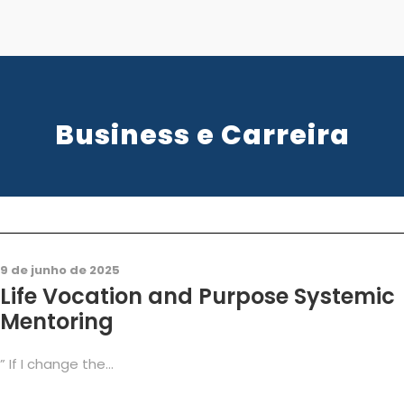
Business e Carreira
Business
,
Carreira
,
Coaching
,
Consultoria
0
9 de junho de 2025
Life Vocation and Purpose Systemic
Mentoring
” If I change the...