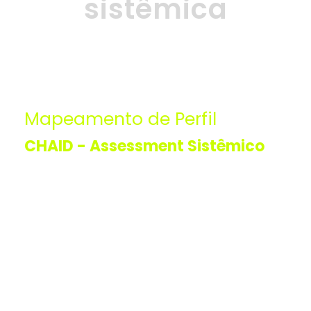
sistêmica
Mapeamento de Perfil
CHAID - Assessment Sistêmico
As características que permitem você
enxergar novas oportunidades de
progresso diante de crises e mudanças.
Esta é uma novidade que vai lhe gerar o valor que
você estava precisando para passar a desfrutar de
uma qualidade de vida profissional, que lhe possibilite
ter prazer e tempo para desfrutar de amizades,
equilibrando o tempo entre a sua vida pessoal e