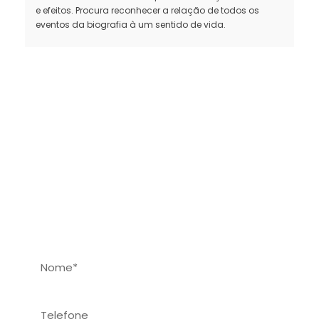
e efeitos. Procura reconhecer a relação de todos os
eventos da biografia à um sentido de vida.
FAÇA PARTE
da Sociedade Brasileira de Mentoria
Sistêmica