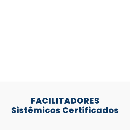
Única escola de mentoria que
oferece certificação internacional.
Atividades acompanhadas por
indicadores de avaliação de
resultado.
Acelera o amadurecimento e a
assimilação de conteúdo.
FACILITADORES
Sistêmicos Certificados