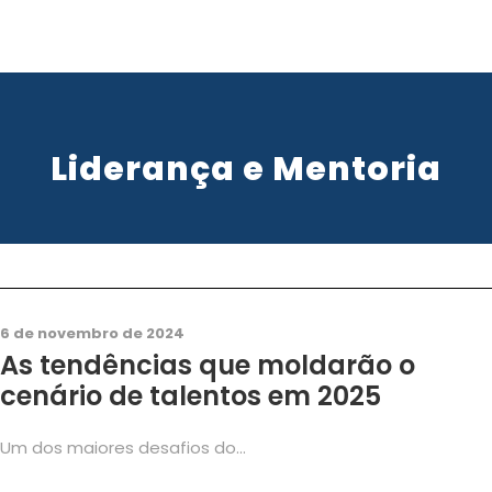
Liderança e Mentoria
Bem Estar
,
Carreira
,
Coaching
,
Mentoria
,
Motivação
0
6 de novembro de 2024
As tendências que moldarão o
cenário de talentos em 2025
Um dos maiores desafios do...