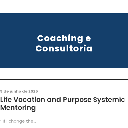
Coaching e
Consultoria
Business
,
Carreira
,
Coaching
,
Consultoria
0
9 de junho de 2025
Life Vocation and Purpose Systemic
Mentoring
” If I change the...