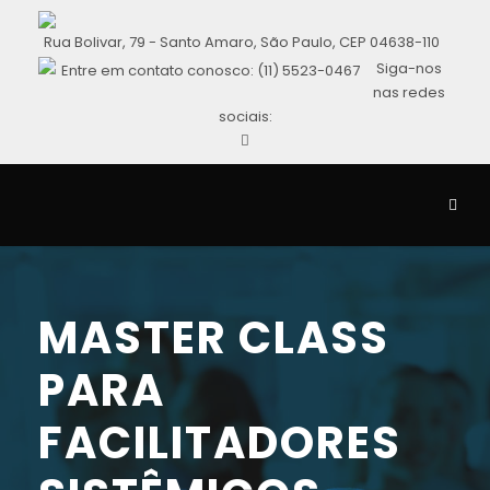
Rua Bolivar, 79 - Santo Amaro, São Paulo, CEP 04638-110
Siga-nos
Entre em contato conosco: (11) 5523-0467
nas redes
sociais:
MASTER CLASS
PARA
FACILITADORES