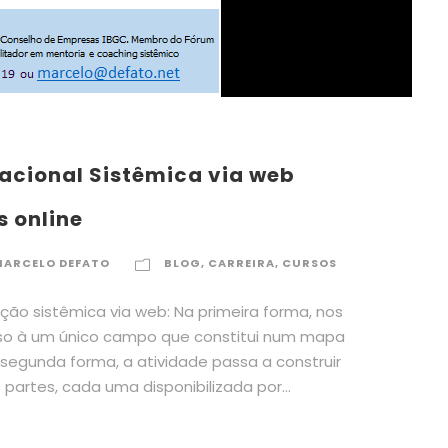
acional Sistêmica via web
 online
MARCELO DEFATO
BLOG
,
CARREIRA
,
CURSOS
ção sistêmica via web: Na primeira forma, nos
so à um único campo que constitui num mapa
 segunda forma, a atividade passa a construir
artes, cada uma disponibilizada por...