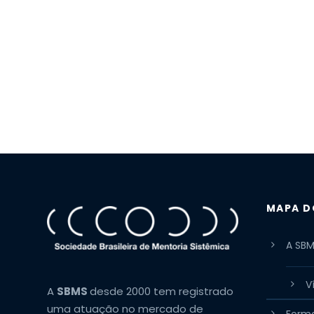
MAPA D
A SB
V
A
SBMS
desde 2000 tem registrado
uma atuação no mercado de