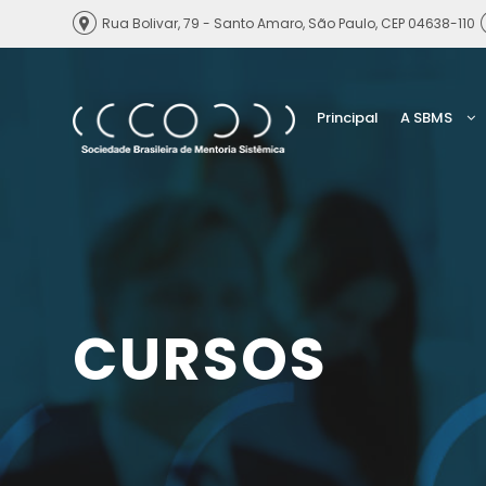
Rua Bolivar, 79 - Santo Amaro, São Paulo, CEP 04638-110
Principal
A SBMS
CURSOS