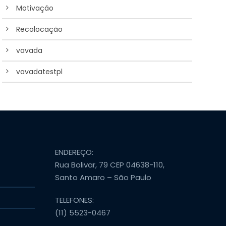
Motivação
Recolocação
vavada
vavadatestpl
ENDEREÇO:
Rua Bolivar, 79 CEP 04638-110,
Santo Amaro – São Paulo
TELEFONES:
(11) 5523-0467