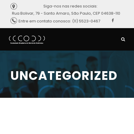
Siga-nos nas redes sociais:
Rua Bolivar, 79 - Santo Amaro, São Paulo, CEP 04638-110
Entre em contato conosco: (11) 5523-0467
UNCATEGORIZED