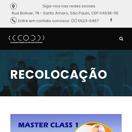
Siga-nos nas redes sociais:
Rua Bolivar, 79 - Santo Amaro, São Paulo, CEP 04638-110
Entre em contato conosco: (11) 5523-0467
RECOLOCAÇÃO