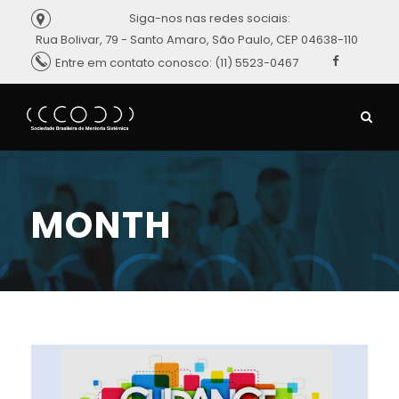
Siga-nos nas redes sociais:
Rua Bolivar, 79 - Santo Amaro, São Paulo, CEP 04638-110
Entre em contato conosco: (11) 5523-0467
MONTH