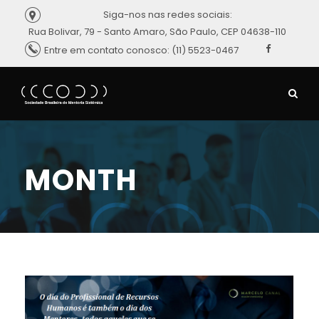
Siga-nos nas redes sociais:
Rua Bolivar, 79 - Santo Amaro, São Paulo, CEP 04638-110
Entre em contato conosco: (11) 5523-0467
MONTH