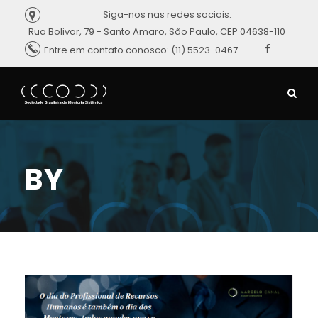
Siga-nos nas redes sociais:
Rua Bolivar, 79 - Santo Amaro, São Paulo, CEP 04638-110
Entre em contato conosco: (11) 5523-0467
BY