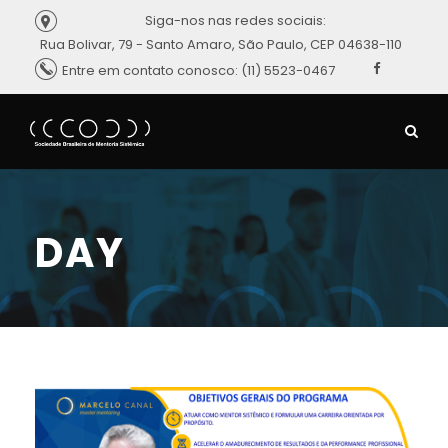
Siga-nos nas redes sociais:
Rua Bolivar, 79 - Santo Amaro, São Paulo, CEP 04638-110
Entre em contato conosco: (11) 5523-0467
DAY