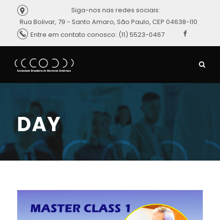
Siga-nos nas redes sociais:
Rua Bolivar, 79 - Santo Amaro, São Paulo, CEP 04638-110
Entre em contato conosco: (11) 5523-0467
DAY