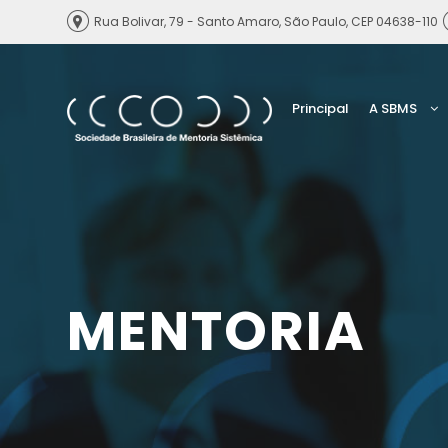
Rua Bolivar, 79 - Santo Amaro, São Paulo, CEP 04638-110
Principal
A SBMS
MENTORIA