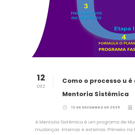
12
Como o processo u é
DEZ
Mentoria Sistêmica
12 DE DEZEMBRO DE 2020
A Mentoria Sistêmica é um programa de Mud
mudanças internas e externas. Primeiro na 