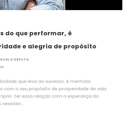
s do que performar, é
idade e alegria de propósito
RCELO DEFATO
IA
licidade que leva ao sucesso. A mentoria
 com o seu propósito de prosperidade de vida
 próprio ter essa relação com a esperança da
 sessões...