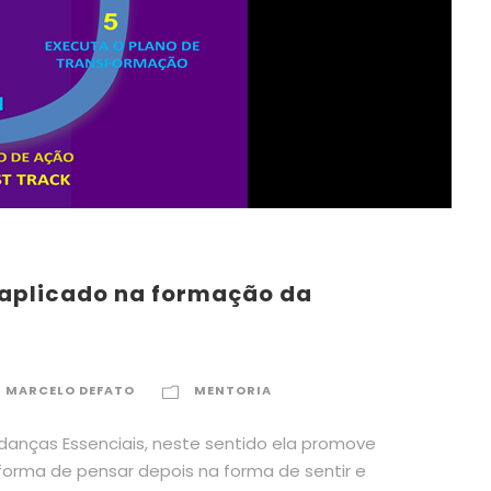
 aplicado na formação da
MARCELO DEFATO
MENTORIA
anças Essenciais, neste sentido ela promove
forma de pensar depois na forma de sentir e