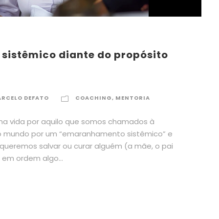
sistêmico diante do propósito
RCELO DEFATO
COACHING
,
MENTORIA
 na vida por aquilo que somos chamados à
ao mundo por um “emaranhamento sistêmico” e
 queremos salvar ou curar alguém (a mãe, o pai
 em ordem algo...