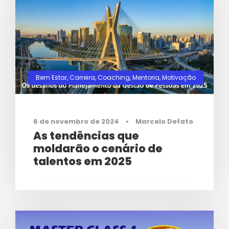
Bem Estar
,
Carreira
,
Coaching
,
Mentoria
,
Motivação
0
6 de novembro de 2024
•
Marcelo Defato
As tendências que
moldarão o cenário de
talentos em 2025