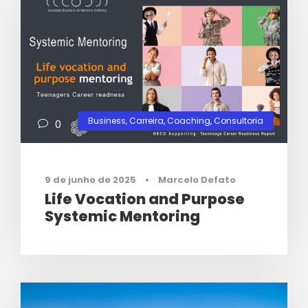
Business
,
Carreira
,
Coaching
,
Consultoria
0
9 de junho de 2025
•
Marcelo Defato
Life Vocation and Purpose
Systemic Mentoring