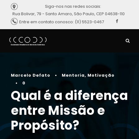
Siga-nos nas redes sociais:
Rua Bolivar, 79 - Santo Amaro, São Paulo, CEP 04638-110
Entre em contato conosco: (11) 5523-0467
Marcelo Defato
•
Mentoria
,
Motivação
•
0
Qual é a diferença
entre Missão e
Propósito?