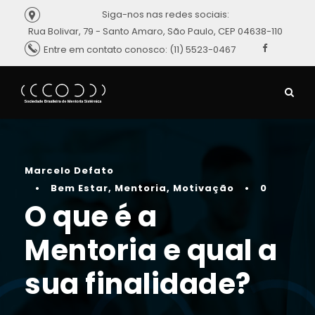
Siga-nos nas redes sociais:
Rua Bolivar, 79 - Santo Amaro, São Paulo, CEP 04638-110
Entre em contato conosco: (11) 5523-0467
Marcelo Defato
•
Bem Estar
,
Mentoria
,
Motivação
•
0
O que é a
Mentoria e qual a
sua finalidade?