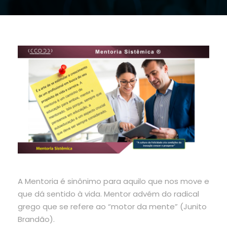
A Mentoria é sinônimo para aquilo que nos move e
que dá sentido à vida. Mentor advém do radical
grego que se refere ao “motor da mente” (Junito
Brandão).