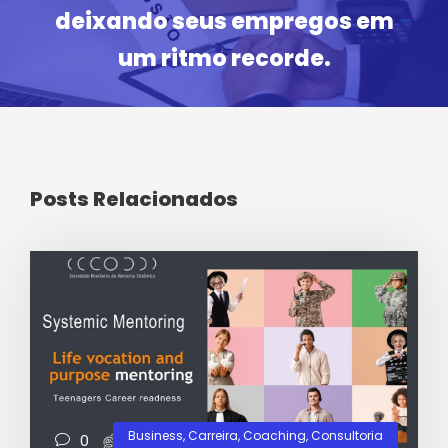
deixando seus empregos em
um ritmo recorde.
Posts Relacionados
Business
,
Carreira
,
Coaching
,
Consultoria
0