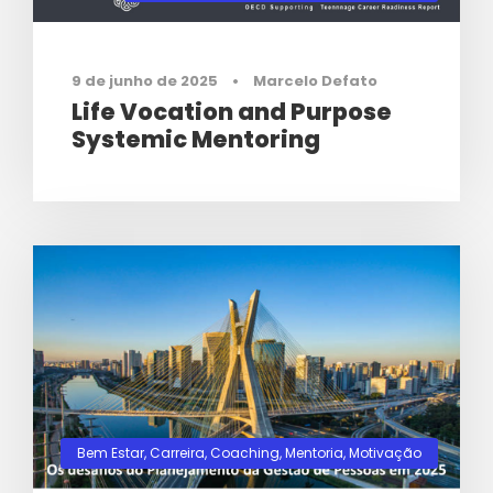
9 de junho de 2025
•
Marcelo Defato
Life Vocation and Purpose
Systemic Mentoring
Bem Estar
,
Carreira
,
Coaching
,
Mentoria
,
Motivação
0