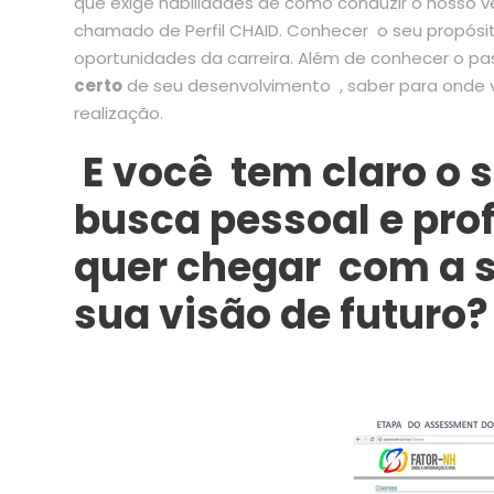
que exige habilidades de como conduzir o nosso veí
chamado de Perfil CHAID. Conhecer o seu propósit
oportunidades da carreira. Além de conhecer o pa
certo
de seu desenvolvimento , saber para onde 
realização.
E você tem claro o 
busca pessoal e pro
quer chegar com a s
sua visão de futuro?