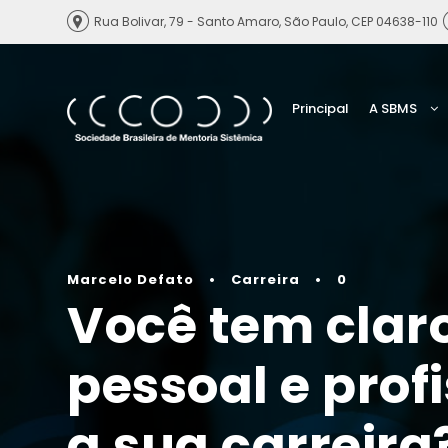
Rua Bolivar, 79 - Santo Amaro, São Paulo, CEP 04638-110
Principal
A SBMS
Marcelo Defato
•
Carreira
•
0
Você tem claro
pessoal e pro
a sua carreira