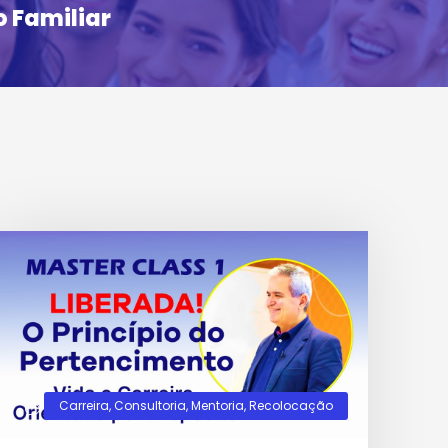
 Familiar
Carreira
,
Consultoria
,
Mentoria
,
Recolocação
0