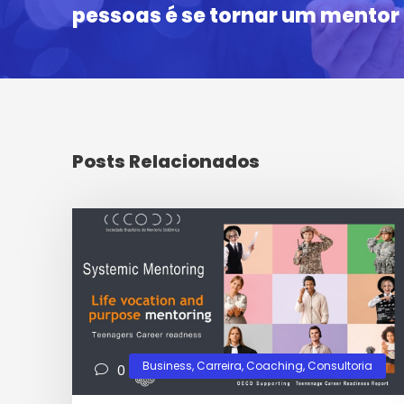
pessoas é se tornar um mentor
Posts Relacionados
Business
,
Carreira
,
Coaching
,
Consultoria
0