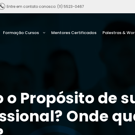
Entre em contato conosco: (11) 5523-0467
Formação Cursos
Mentores Certificados
Palestras & Wo
 o Propósito de 
fissional? Onde q
?