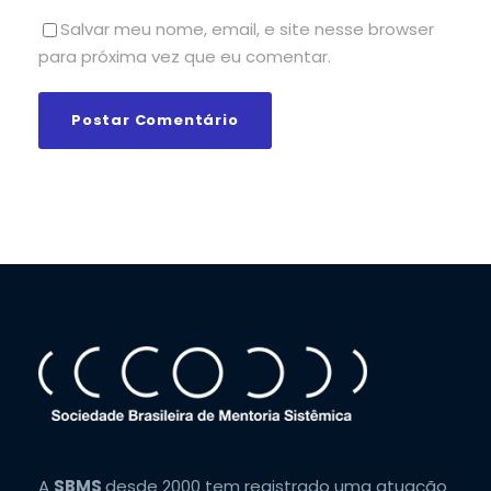
Salvar meu nome, email, e site nesse browser
para próxima vez que eu comentar.
A
SBMS
desde 2000 tem registrado uma atuação