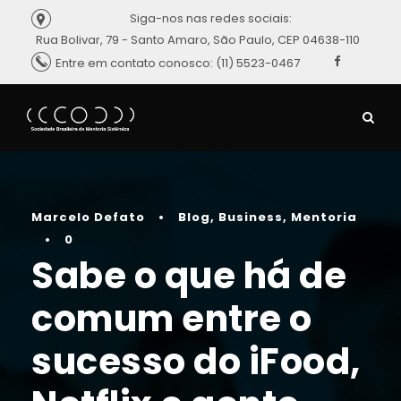
Siga-nos nas redes sociais:
Rua Bolivar, 79 - Santo Amaro, São Paulo, CEP 04638-110
Entre em contato conosco: (11) 5523-0467
Marcelo Defato
•
Blog
,
Business
,
Mentoria
•
0
Sabe o que há de
comum entre o
sucesso do iFood,