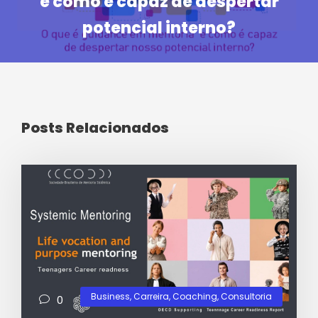
e como é capaz de despertar
potencial interno?
Posts Relacionados
Business
,
Carreira
,
Coaching
,
Consultoria
0