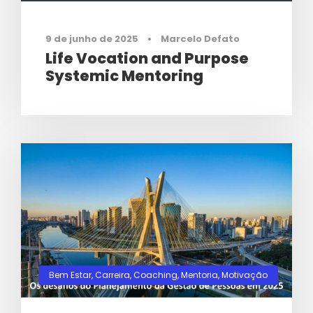
9 de junho de 2025
•
Marcelo Defato
Life Vocation and Purpose
Systemic Mentoring
Bem Estar
,
Carreira
,
Coaching
,
Mentoria
,
Motivação
0